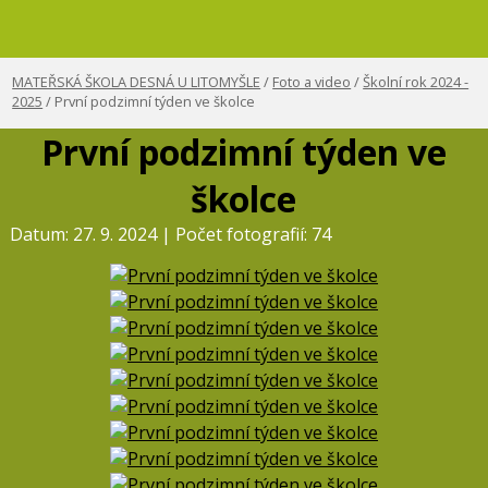
MATEŘSKÁ ŠKOLA DESNÁ U LITOMYŠLE
/
Foto a video
/
Školní rok 2024 -
2025
/ První podzimní týden ve školce
První podzimní týden ve
školce
Datum: 27. 9. 2024 | Počet fotografií: 74